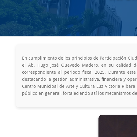
En cumplimiento de los principios de Participación Ciud
el Ab. Hugo José Quevedo Madero, en su calidad de
correspondiente al periodo fiscal 2025. Durante este
destacando la gestión administrativa, financiera y opera
Centro Municipal de Arte y Cultura Luz Victoria Ribera 
público en general, fortaleciendo así los mecanismos de 