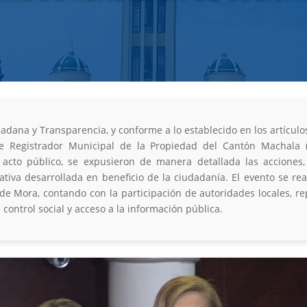
adana y Transparencia, y conforme a lo establecido en los artículo
 Registrador Municipal de la Propiedad del Cantón Machala (E
 acto público, se expusieron de manera detallada las acciones, 
tiva desarrollada en beneficio de la ciudadanía. El evento se real
de Mora, contando con la participación de autoridades locales, rep
control social y acceso a la información pública.