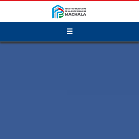
-->
☰